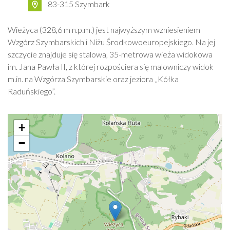
83-315 Szymbark
Wieżyca (328,6 m n.p.m.) jest najwyższym wzniesieniem
Wzgórz Szymbarskich i Niżu Środkowoeuropejskiego. Na jej
szczycie znajduje się stalowa, 35-metrowa wieża widokowa
im. Jana Pawła II, z której rozpościera się malowniczy widok
m.in. na Wzgórza Szymbarskie oraz jeziora „Kółka
Raduńskiego”.
+
−